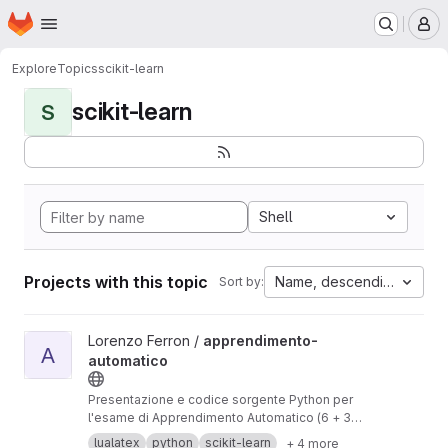
Homepage
Skip to main content
M
Explore
Topics
scikit-learn
scikit-learn
S
Shell
Projects with this topic
Name, descending
Sort by:
View apprendimento-automatico project
Lorenzo Ferron /
apprendimento-
A
automatico
Presentazione e codice sorgente Python per
l'esame di Apprendimento Automatico (6 + 3
CFU) del prof. Portinale (A.A.2021/22).
lualatex
python
scikit-learn
+ 4 more