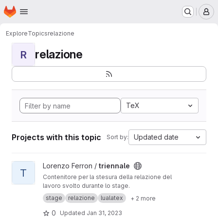
Homepage
Skip to main content
M
Explore
Topics
relazione
relazione
R
TeX
Projects with this topic
Updated date
Sort by:
View triennale project
Lorenzo Ferron /
triennale
T
Contenitore per la stesura della relazione del
lavoro svolto durante lo stage.
stage
relazione
lualatex
+ 2 more
0
Updated
Jan 31, 2023