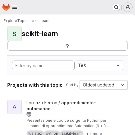
Homepage
Skip to main content
M
Explore
Topics
scikit-learn
scikit-learn
S
TeX
Projects with this topic
Oldest updated
Sort by:
View apprendimento-automatico project
Lorenzo Ferron /
apprendimento-
A
automatico
Presentazione e codice sorgente Python per
l'esame di Apprendimento Automatico (6 + 3
CFU) del prof. Portinale (A.A.2021/22).
lualatex
python
scikit-learn
+ 4 more